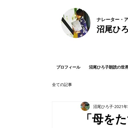
ナ
レーター・ア
沼尾ひ
プロフィール
沼尾ひろ子朗読の世
全ての記事
沼尾ひろ子
2021
「母をた