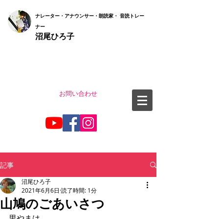
ナ
レーター・アナウンサー・朗読家・ 音読
トレー
ナー
沼尾ひろ子
お問い合わせ
記事
沼尾ひろ子
2021年6月6日
読了時間: 1分
山鳩のごあいさつ
里やまは、