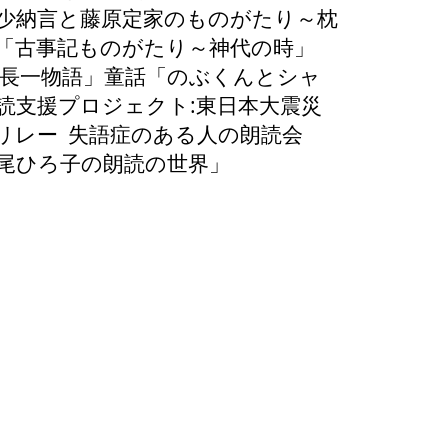
少納言と藤原定家のものがたり～枕
「古事記ものがたり～神代の時」
野長一物語」童話「のぶくんとシャ
読支援プロジェクト:
東日本大震災
リレー 失語症のある人の朗読会
「沼尾ひろ子の朗読の世界」