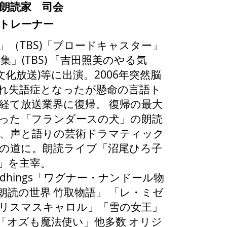
朗読家 司会
トレーナー
」（TBS)「ブロードキャスター」
特集」(TBS) 「吉田照美のやる気
(文化放送)等に出演。2006年突然脳
れ失語症となったが懸命の言語ト
経て放送業界に復帰。 復帰の最大
った「フランダースの犬」の朗読
、声と語りの芸術ドラマティック
の道に。朗読ライブ「沼尾ひろ子
」を主宰。
 Readhings「ワグナー・ナンドール物
朗読の世界 竹取物語」 「レ・ミゼ
リスマスキャロル」「雪の女王」
「オズも魔法使い」他多数 オリジ