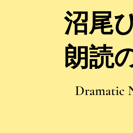
沼尾
朗読
Dramatic 