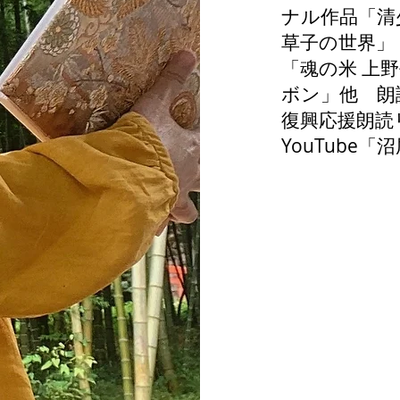
ナル作品「清
草子の世界」
「魂の米 上
ボン」他 朗
復興応援朗読
YouTube