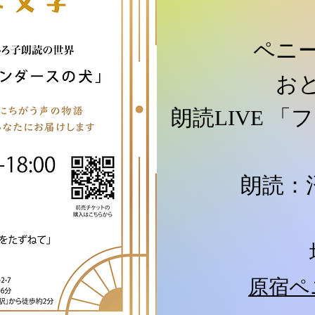
ペニ
お
朗読LIVE 
朗読：
原宿ペ