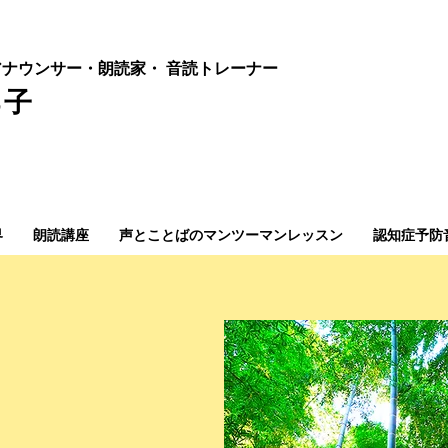
ナウンサー・朗読家・ 音読
トレーナー
ろ子
界
朗読講座
声とことばのマンツーマンレッスン
認知症予防