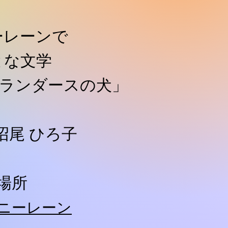
ーレーンで
とな文学
「フランダースの犬」
沼尾 ひろ子
場所
ニーレーン