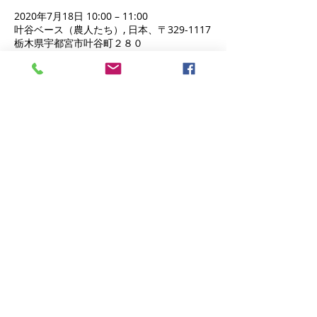
2020年7月18日 10:00 – 11:00
叶谷ベース（農人たち）, 日本、〒329-1117
栃木県宇都宮市叶谷町２８０
イベントについて
TBSテレビ「ひるおび！」ナレーター
七色の声を持つ、沼尾ひろ子の朗読会
このイベントをシェア
Contact
infomail@axisdo.co.jp