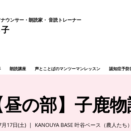
ナウンサー・朗読家・ 音読
トレーナー
ろ子
界
朗読講座
声とことばのマンツーマンレッスン
認知症予防
【昼の部】子鹿物
7月17日(土)
  |  
KANOUYA BASE 叶谷ベース（農人たち