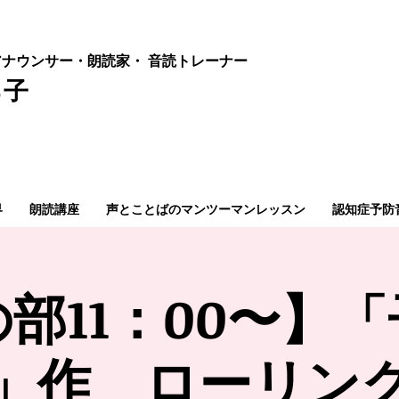
ナウンサー・朗読家・ 音読
トレーナー
ろ子
界
朗読講座
声とことばのマンツーマンレッスン
認知症予防
部11：00〜】
」作 ローリン