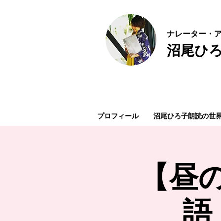
ナ
レーター・ア
沼尾ひ
プロフィール
沼尾ひろ子朗読の世
【昼の
語