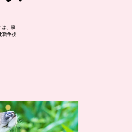
）
ィは、森
北戦争後