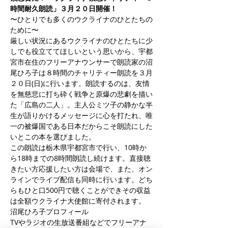
時間耐久朗読」３月２０日開催！
〜ひとりでも多くのウクライナのひとたちの
ために〜
厳しい状況にあるウクライナのひとたちに少
しでも役立ててほしいという思いから、宇都
宮市在住のフリーアナウンサーで朗読家の沼
尾ひろ子は８時間のチャリティー朗読を３月
２０日(日)に行います。朗読するのは、友情
を無慈悲に打ち砕く戦争と原爆の悲劇を描い
た「広島の二人」。主人公ミツ子の静かな半
生が語りかけるメッセージに心を打たれ、唯
一の被爆国である日本だからこそ朗読にした
いとこの本を選びました。
この朗読は栃木県宇都宮市で行い、10時か
ら18時までの8時間朗読し続けます。直接聴
きたい方応援したい方は会場で、また、オン
ラインでライブ配信も同時に行います。どち
らもひと口500円で聴くことができその収益
は全額ウクライナ大使館に寄付されます。
沼尾ひろ子プロフィール
TVやラジオの生放送番組などでフリーアナ