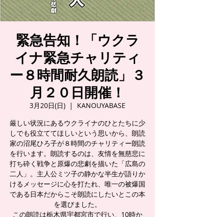
緊急告知！「ウクラ
イナ緊急チャリティ
ー８時間耐久朗読」３
月２０日開催！
3月20日(日)
  |  
KANOUYABASE
厳しい状況にあるウクライナのひとたちに少
しでも役立ててほしいという思いから、朗読
家の沼尾ひろ子が８時間のチャリティー朗読
を行います。朗読するのは、友情を無慈悲に
打ち砕く戦争と原爆の悲劇を描いた「広島の
二人」。主人公ミツ子の静かな半生が語りか
けるメッセージに心を打たれ、唯一の被爆国
である日本だからこそ朗読にしたいとこの本
を選びました。
この朗読は栃木県宇都宮市で行い、10時か