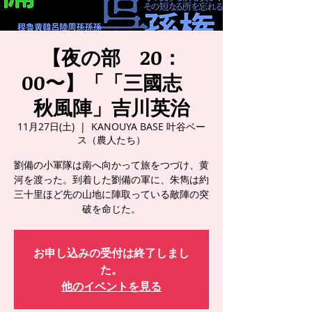
【夜の部 20：
00〜】「「三國志
秋風陣」吉川英治
11月27日(土)
  |  
KANOUYA BASE 叶谷ベー
ス（農人たち）
劉備の小軍隊は南へ向かって旅をつづけ、黄
河を渡った。到着した劉備の軍に、朱雋は約
三十里ほど先の山地に陣取っている敵陣の突
破を命じた。
お申し込みの受付は終了しまし
た。
他のイベントを見る