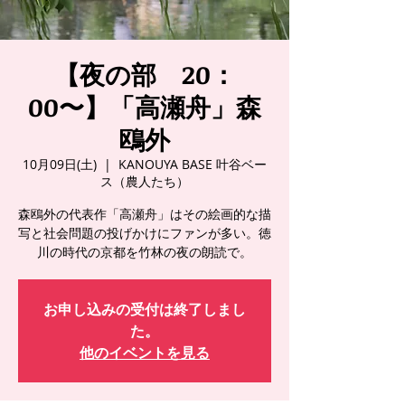
【夜の部 20：
00〜】「高瀬舟」森
鴎外
10月09日(土)
  |  
KANOUYA BASE 叶谷ベー
ス（農人たち）
森鴎外の代表作「高瀬舟」はその絵画的な描
写と社会問題の投げかけにファンが多い。徳
川の時代の京都を竹林の夜の朗読で。
お申し込みの受付は終了しまし
た。
他のイベントを見る