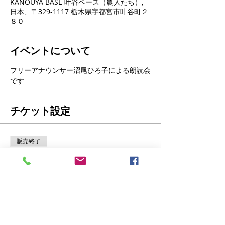
KANOUYA BASE 叶谷ベース（農人たち）,
日本、〒329-1117 栃木県宇都宮市叶谷町２
８０
イベントについて
フリーアナウンサー沼尾ひろ子による朗読会
です
チケット設定
販売終了
チケットの種類
沼尾ひろ子朗読チケット
詳細を見る
価格
￥1,000