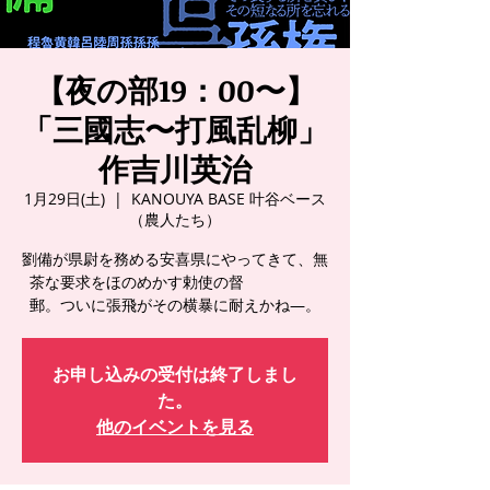
【夜の部19：00〜】
「三國志〜打風乱柳」
作吉川英治
1月29日(土)
  |  
KANOUYA BASE 叶谷ベース
（農人たち）
劉備が県尉を務める安喜県にやってきて、無
茶な要求をほのめかす勅使の督
郵。ついに張飛がその横暴に耐えかね―。
お申し込みの受付は終了しまし
た。
他のイベントを見る