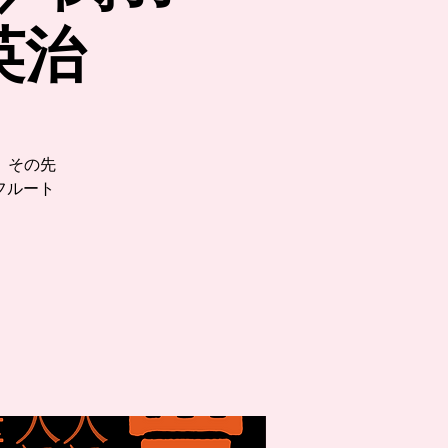
英治
）
。その先
フルート