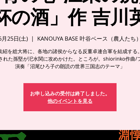
杯の酒」作 吉川
6月25日(土)
  |  
KANOUYA BASE 叶谷ベース（農人たち
袁紹を総大将に、各地の諸侯からなる反董卓連合軍を結成する
された孫堅が汜水関に攻めかけた。ところが。shiorinko作曲/
演奏「沼尾ひろ子の朗読の世界三国志のテーマ」
お申し込みの受付は終了しました。
他のイベントを見る