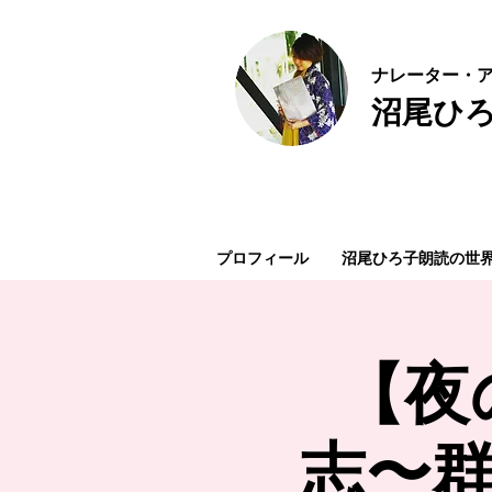
ナ
レーター・ア
沼尾ひ
プロフィール
沼尾ひろ子朗読の世
【夜
志〜群