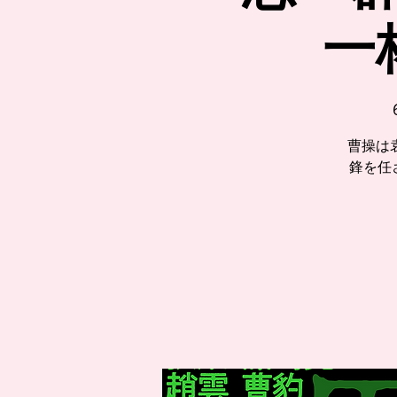
一
曹操は
鋒を任