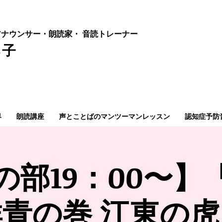
ナウンサー・朗読家・ 音読
トレーナー
ろ子
界
朗読講座
声とことばのマンツーマンレッスン
認知症予防
の部19：00〜】
青の巻 江東の