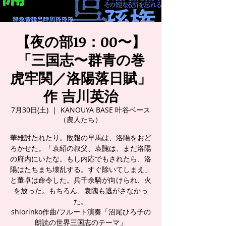
【夜の部19：00〜】
「三国志〜群青の巻
虎牢関／洛陽落日賦」
作 吉川英治
7月30日(土)
  |  
KANOUYA BASE 叶谷ベース
（農人たち）
華雄討たれたり。敗報の早馬は、洛陽をおど
ろかせた。「袁紹の叔父、袁隗は、まだ洛陽
の府内にいたな。もし内応でもされたら、洛
陽はたちまち壊乱する。すぐ除いてしまえ」
と董卓は命令した。兵千余騎が向けられ、火
を放った。もちろん、袁隗も逃がさなかっ
た。
shiorinko作曲/フルート演奏「沼尾ひろ子の
朗読の世界三国志のテーマ」