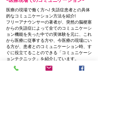
-医療現場でのコミュニケーション-
医療の現場で働く方へ! 失語症患者との具体
的なコミュニケーション方法を紹介!
フリーアナウンサーの著者が、突然の脳梗塞
からの失語症によって全てのコミュニケーシ
ョン機能を失った中での実体験を元に、これ
から医療に従事する方や、今医療の現場にい
る方が、患者とのコミュニケーション時、す
ぐに役立てることのできる「コミュニケーシ
ョンテクニック」を紹介しています。
単行本: 198ページ
出版社: エスコアール (2018/4/10)
言語: 日本語
ISBN-10:
4900851965
ISBN-13:
978-4900851962
講演